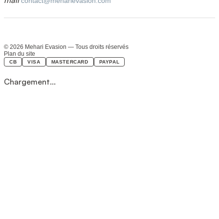
mail
contact@meharievasion.com
© 2026 Mehari Evasion — Tous droits réservés
Plan du site
CB
VISA
MASTERCARD
PAYPAL
Chargement...