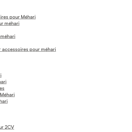
ires pour Méhari
ur méhari
 méhari
t accessoires pour méhari
i
ari
es
 Méhari
hari
our 2CV