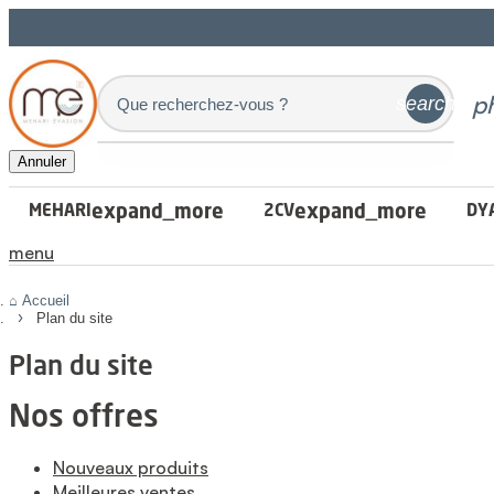
p
search
Annuler
expand_more
expand_more
MEHARI
2CV
DY
menu
Accueil
Plan du site
Plan du site
Nos offres
Nouveaux produits
Meilleures ventes