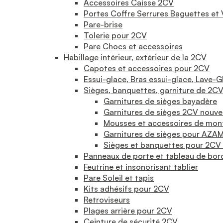
Accessoires Caisse 2CV
Portes Coffre Serrures Baguettes et 
Pare-brise
Tolerie pour 2CV
Pare Chocs et accessoires
Habillage intérieur, extérieur de la 2CV
Capotes et accessoires pour 2CV
Essui-glace, Bras essui-glace, Lave-G
Sièges, banquettes, garniture de 2C
Garnitures de sièges bayadère
Garnitures de sièges 2CV nouv
Mousses et accessoires de mon
Garnitures de sièges pour AZA
Sièges et banquettes pour 2CV
Panneaux de porte et tableau de bor
Feutrine et insonorisant tablier
Pare Soleil et tapis
Kits adhésifs pour 2CV
Retroviseurs
Plages arrière pour 2CV
Ceinture de sécurité 2CV