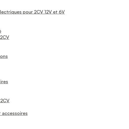
lectriques pour 2CV 12V et 6V
6
 2CV
ions
ires
r 2CV
t accessoires