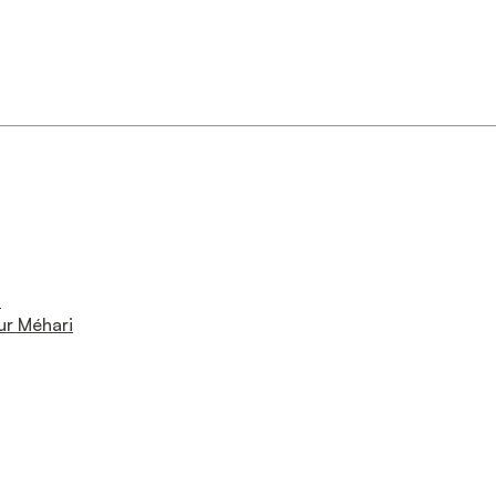
i
ur Méhari