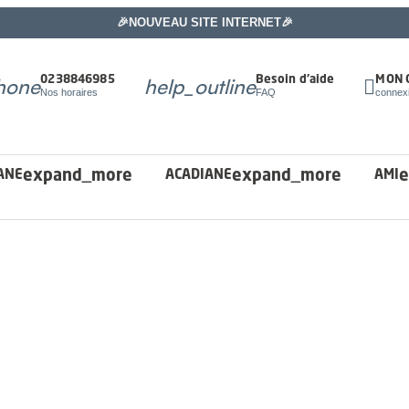
🎉NOUVEAU SITE INTERNET🎉
hone
help_outline
0238846985
Besoin d'aide

MON 
Nos horaires
FAQ
connex
expand_more
expand_more
e
ANE
ACADIANE
AMI