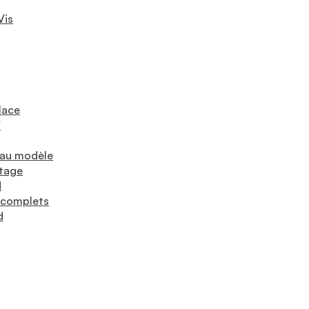
Vis
lace
V
eau modèle
tage
M
 complets
d