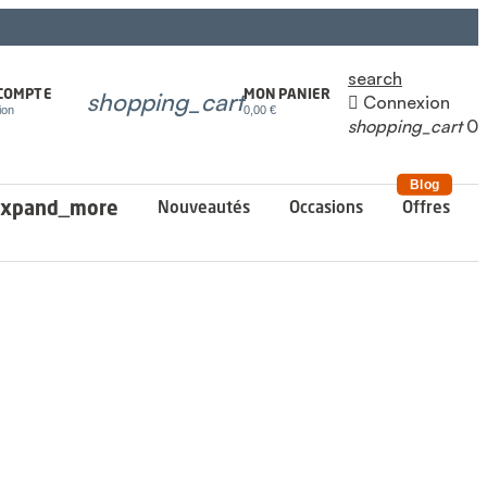
search
shopping_cart
MON PANIER
COMPTE

Connexion
0,00 €
ion
shopping_cart
0
Blog
xpand_more
Nouveautés
Occasions
Offres