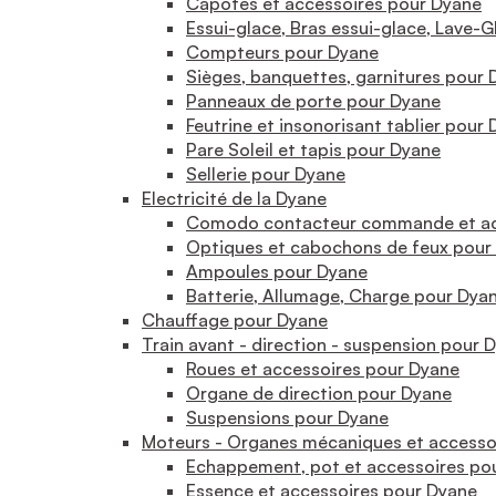
Capotes et accessoires pour Dyane
Essui-glace, Bras essui-glace, Lave-
Compteurs pour Dyane
Sièges, banquettes, garnitures pour
Panneaux de porte pour Dyane
Feutrine et insonorisant tablier pour
Pare Soleil et tapis pour Dyane
Sellerie pour Dyane
Electricité de la Dyane
Comodo contacteur commande et acc
Optiques et cabochons de feux pour
Ampoules pour Dyane
Batterie, Allumage, Charge pour Dya
Chauffage pour Dyane
Train avant - direction - suspension pour 
Roues et accessoires pour Dyane
Organe de direction pour Dyane
Suspensions pour Dyane
Moteurs - Organes mécaniques et accesso
Echappement, pot et accessoires po
Essence et accessoires pour Dyane