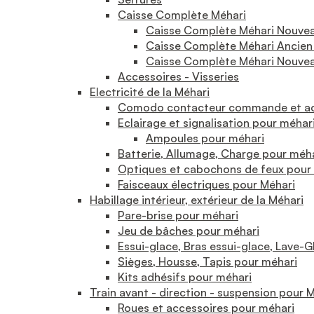
Caisse Complète Méhari
Caisse Complète Méhari Nouve
Caisse Complète Méhari Ancien
Caisse Complète Méhari Nouvea
Accessoires - Visseries
Electricité de la Méhari
Comodo contacteur commande et acc
Eclairage et signalisation pour méhar
Ampoules pour méhari
Batterie, Allumage, Charge pour méh
Optiques et cabochons de feux pour
Faisceaux électriques pour Méhari
Habillage intérieur, extérieur de la Méhari
Pare-brise pour méhari
Jeu de bâches pour méhari
Essui-glace, Bras essui-glace, Lave-
Sièges, Housse, Tapis pour méhari
Kits adhésifs pour méhari
Train avant - direction - suspension pour 
Roues et accessoires pour méhari