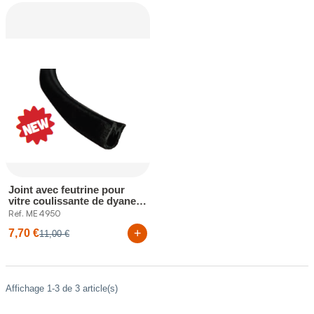
Joint avec feutrine pour
vitre coulissante de dyane
350mm
Réf. ME4950
+
7,70 €
11,00 €
Affichage 1-3 de 3 article(s)