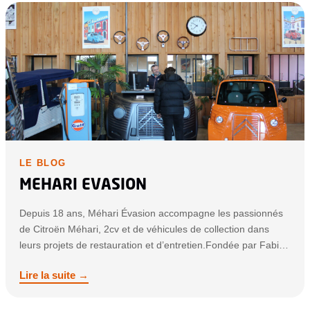
LE BLOG
MEHARI EVASION
Depuis 18 ans, Méhari Évasion accompagne les passionnés
de Citroën Méhari, 2cv et de véhicules de collection dans
leurs projets de restauration et d’entretien.Fondée par Fabien
PILTE passionné d’automobile, l’entreprise est devenue au fil
Lire la suite →
des années une référence dans la vente de pièces
détachées, d’accessoires et de véhicules
emblématiques.Grâce à notre expérience et à notre […]