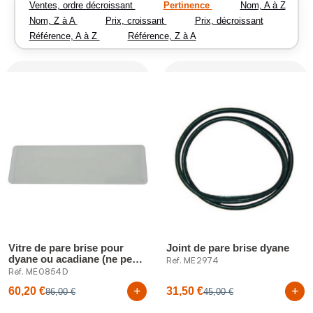
Ventes, ordre décroissant
Pertinence
Nom, A à Z
Nom, Z à A
Prix, croissant
Prix, décroissant
Référence, A à Z
Référence, Z à A
Vitre de pare brise pour
Joint de pare brise dyane
dyane ou acadiane (ne peut
Réf. ME2974
etre...
Réf. ME0854D
+
+
60,20 €
31,50 €
86,00 €
45,00 €