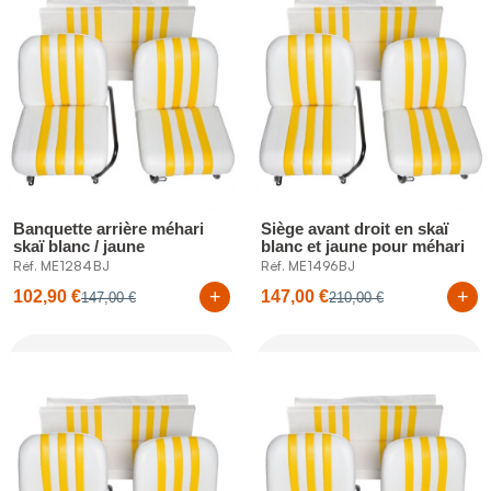
Banquette arrière méhari
Siège avant droit en skaï
skaï blanc / jaune
blanc et jaune pour méhari
Réf. ME1284BJ
Réf. ME1496BJ
+
+
102,90 €
147,00 €
147,00 €
210,00 €