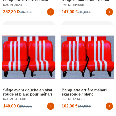
rouge...
Réf. ME3524RB
Réf. ME1496RB
+
+
352,80 €
147,00 €
504,00 €
210,00 €
Siège avant gauche en skaï
Banquette arrière méhari
rouge et blanc pour méhari
skaï rouge / blanc
Réf. ME1494RB
Réf. ME1284RB
+
+
140,00 €
102,90 €
200,00 €
147,00 €