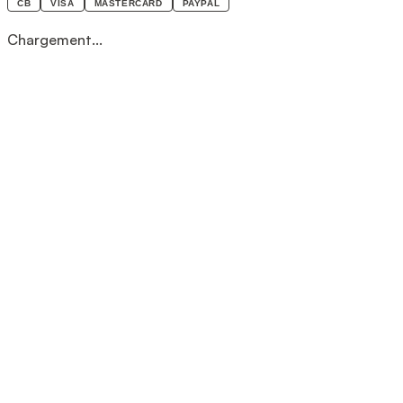
CB
VISA
MASTERCARD
PAYPAL
Chargement...