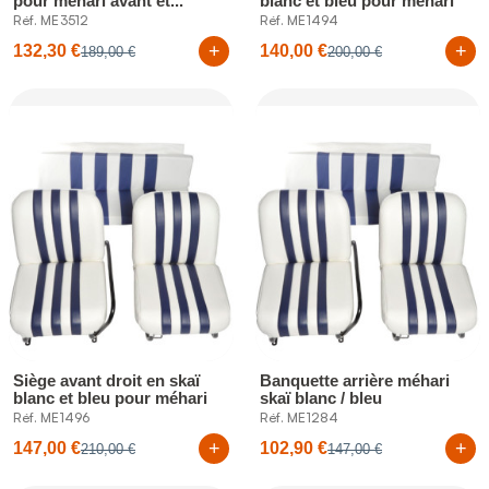
pour méhari avant et...
blanc et bleu pour méhari
Réf. ME3512
Réf. ME1494
+
+
132,30 €
140,00 €
189,00 €
200,00 €
Siège avant droit en skaï
Banquette arrière méhari
blanc et bleu pour méhari
skaï blanc / bleu
Réf. ME1496
Réf. ME1284
+
+
147,00 €
102,90 €
210,00 €
147,00 €