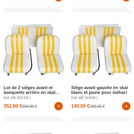
Lot de 2 sièges avant et
Siège avant gauche en skaï
banquette arrière en skaï
blanc et jaune pour méhari
blanc...
Réf. ME3524BJ
Réf. ME1494BJ
+
+
352,80 €
140,00 €
504,00 €
200,00 €