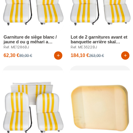
Garniture de siège blanc /
Lot de 2 garnitures avant et
jaune d ou g méhari a
banquette arrière skaï
l'unité.
blanc...
Réf. ME1286BJ
Réf. ME3522BJ
+
+
62,30 €
184,10 €
89,00 €
263,00 €