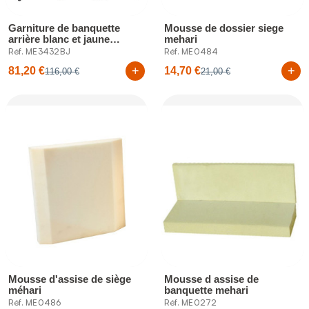
Garniture de banquette
Mousse de dossier siege
arrière blanc et jaune
mehari
méhari
Réf. ME3432BJ
Réf. ME0484
+
+
81,20 €
14,70 €
116,00 €
21,00 €
Mousse d'assise de siège
Mousse d assise de
méhari
banquette mehari
Réf. ME0486
Réf. ME0272