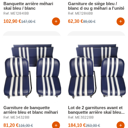
Banquette arrière méhari
Garniture de siège bleu /
skaï bleu / blanc
blanc d ou g méhari a l'unité
Réf. ME1284BB
Réf. ME1286BB
+
+
102,90 €
62,30 €
147,00 €
89,00 €
Garniture de banquette
Lot de 2 garnitures avant et
arrière bleu et blanc méhari
banquette arrière skaï bleu...
Réf. ME3432BB
Réf. ME3522BB
+
+
81,20 €
184,10 €
116,00 €
263,00 €