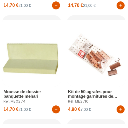
+
+
14,70 €
14,70 €
21,00 €
21,00 €
Mousse de dossier
Kit de 50 agrafes pour
banquette mehari
montage garnitures de
siège
Réf. ME0274
Réf. ME2710
+
+
14,70 €
4,90 €
21,00 €
7,00 €