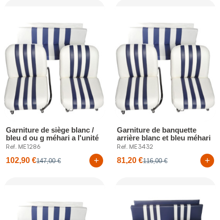
Garniture de siège blanc /
Garniture de banquette
bleu d ou g méhari a l'unité
arrière blanc et bleu méhari
Réf. ME1286
Réf. ME3432
+
+
102,90 €
81,20 €
147,00 €
116,00 €