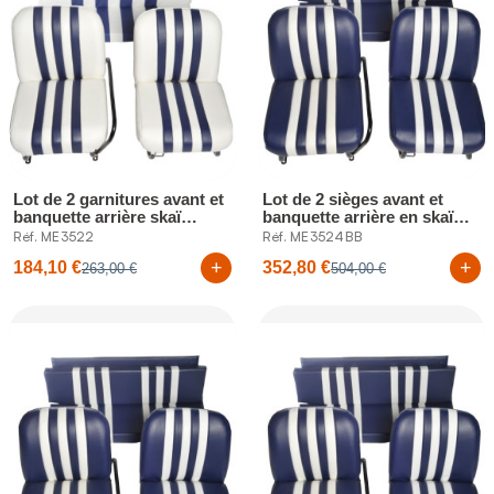
Lot de 2 garnitures avant et
Lot de 2 sièges avant et
banquette arrière skaï
banquette arrière en skaï
blanc...
bleu...
Réf. ME3522
Réf. ME3524BB
+
+
184,10 €
352,80 €
263,00 €
504,00 €