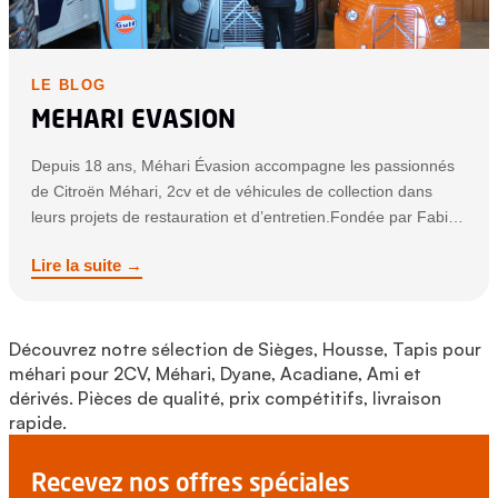
LE BLOG
MEHARI EVASION
Depuis 18 ans, Méhari Évasion accompagne les passionnés
de Citroën Méhari, 2cv et de véhicules de collection dans
leurs projets de restauration et d’entretien.Fondée par Fabien
PILTE passionné d’automobile, l’entreprise est devenue au fil
Lire la suite →
des années une référence dans la vente de pièces
détachées, d’accessoires et de véhicules
emblématiques.Grâce à notre expérience et à notre […]
Découvrez notre sélection de Sièges, Housse, Tapis pour
méhari pour 2CV, Méhari, Dyane, Acadiane, Ami et
dérivés. Pièces de qualité, prix compétitifs, livraison
rapide.
Recevez nos offres spéciales