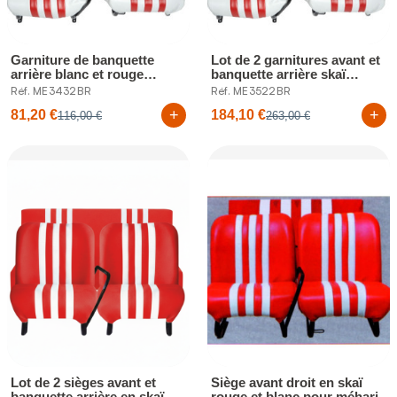
Garniture de banquette
Lot de 2 garnitures avant et
arrière blanc et rouge
banquette arrière skaï
méhari
blanc...
Réf. ME3432BR
Réf. ME3522BR
+
+
81,20 €
184,10 €
116,00 €
263,00 €
Lot de 2 sièges avant et
Siège avant droit en skaï
banquette arrière en skaï
rouge et blanc pour méhari