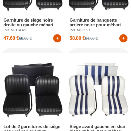
Garniture de siège noire
Garniture de banquette
droite ou gauche méhari
arrière noire pour méhari
l'unité
Réf. ME0442
Réf. ME1550
+
+
47,60 €
58,80 €
68,00 €
84,00 €
Lot de 2 garnitures de siège
Siège avant gauche en skaï