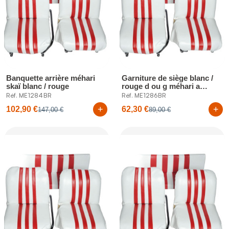
Banquette arrière méhari
Garniture de siège blanc /
skaï blanc / rouge
rouge d ou g méhari a
l'unité.
Réf. ME1284BR
Réf. ME1286BR
+
+
102,90 €
62,30 €
147,00 €
89,00 €