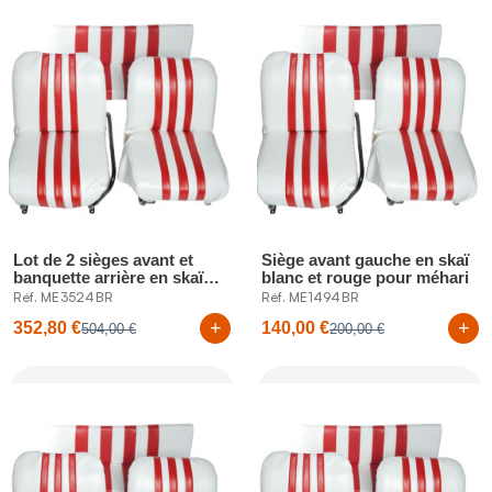
Lot de 2 sièges avant et
Siège avant gauche en skaï
banquette arrière en skaï
blanc et rouge pour méhari
blanc...
Réf. ME3524BR
Réf. ME1494BR
+
+
352,80 €
140,00 €
504,00 €
200,00 €