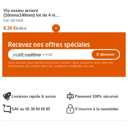
Vis essieu arriere
(10mmx140mm) lot de 4 vis
pour mehari...
Réf. ME1688
+
6,30 €
9,00 €
Recevez nos offres spéciales
mail_outline
Vous pouvez vous désinscrire à tout moment. Vous trouverez pour cela nos
informations de contact dans les conditions d'utilisation du site.
Livraison rapide & suivie
Paiement 100% sécurisé
SAV au 02 38 84 69 85
S’inscrire à la newsletter