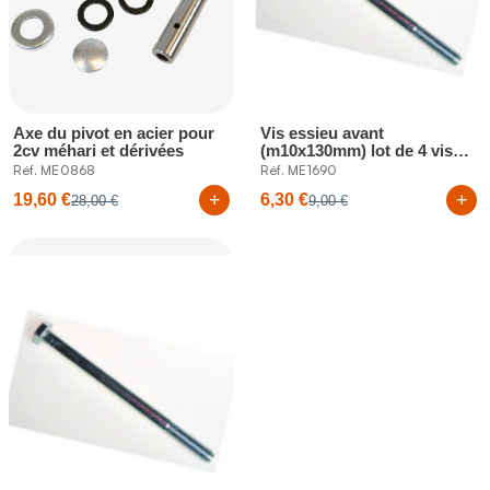
Axe du pivot en acier pour
Vis essieu avant
2cv méhari et dérivées
(m10x130mm) lot de 4 vis
pour mehari 2cv...
Réf. ME0868
Réf. ME1690
+
+
19,60 €
6,30 €
28,00 €
9,00 €