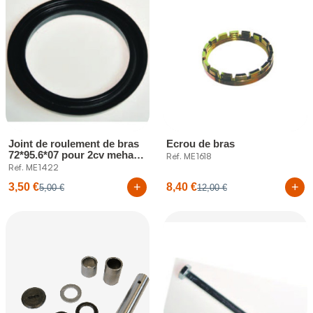
Joint de roulement de bras
Ecrou de bras
72*95.6*07 pour 2cv mehari
Réf. ME1618
et...
Réf. ME1422
+
+
3,50 €
8,40 €
5,00 €
12,00 €