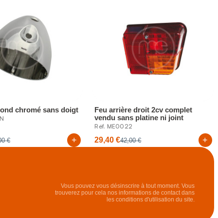
rond chromé sans doigt
Feu arrière droit 2cv complet
vendu sans platine ni joint
4N
Réf. ME0022
+
+
29,40 €
00 €
42,00 €
Vous pouvez vous désinscrire à tout moment. Vous
trouverez pour cela nos informations de contact dans
les conditions d'utilisation du site.