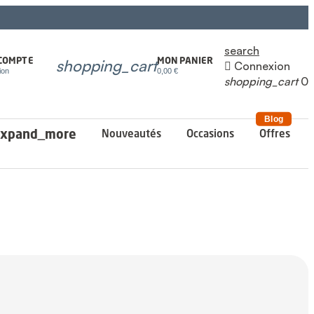
search
shopping_cart
MON PANIER
COMPTE

Connexion
0,00 €
ion
shopping_cart
0
Blog
xpand_more
Nouveautés
Occasions
Offres