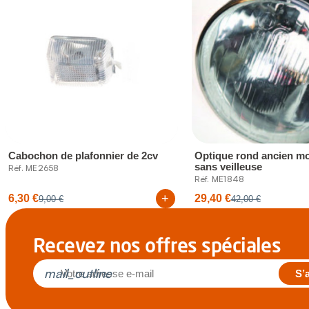
Cabochon de plafonnier de 2cv
Optique rond ancien mo
sans veilleuse
Réf. ME2658
Réf. ME1848
+
6,30 €
29,40 €
9,00 €
42,00 €
Recevez nos offres spéciales
mail_outline