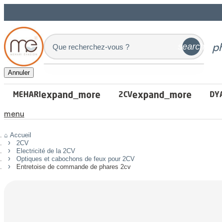
p
search
Annuler
expand_more
expand_more
MEHARI
2CV
DY
menu
Accueil
2CV
Electricité de la 2CV
Optiques et cabochons de feux pour 2CV
Entretoise de commande de phares 2cv