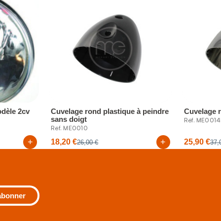
dèle 2cv
Cuvelage rond plastique à peindre
Cuvelage 
sans doigt
Réf. ME001
Réf. ME0010
+
+
18,20 €
25,90 €
26,00 €
37,